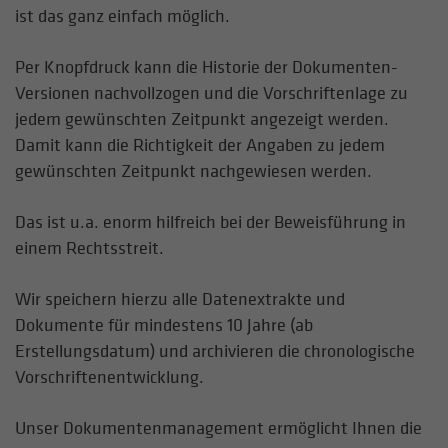
ist das ganz einfach möglich.
Anbieter
Google Analytics
Name
cookie_optin
Laufzeit
1 Tag
Per Knopfdruck kann die Historie der Dokumenten-
Anbieter
Chemiebüro
Versionen nachvollzogen und die Vorschriftenlage zu
Wird von Google Analytics verwendet, um die
Laufzeit
1 Jahr
Zweck
jedem gewünschten Zeitpunkt angezeigt werden.
Anforderungsrate einzuschränken
Damit kann die Richtigkeit der Angaben zu jedem
Speichert den Zustimmungsstatus des
gewünschten Zeitpunkt nachgewiesen werden.
Zweck
Benutzers für Cookies auf der aktuellen
Name
_gid
Domäne
Das ist u.a. enorm hilfreich bei der Beweisführung in
Anbieter
Google Analytics
einem Rechtsstreit.
Laufzeit
1 Tag
Wir speichern hierzu alle Datenextrakte und
Registriert eine eindeutige ID, die verwendet
Dokumente für mindestens 10 Jahre (ab
Zweck
wird, um statistische Daten dazu, wie der
Erstellungsdatum) und archivieren die chronologische
Besucher die Web site nutzt, zu generieren.
Vorschriftenentwicklung.
Unser Dokumentenmanagement ermöglicht Ihnen die