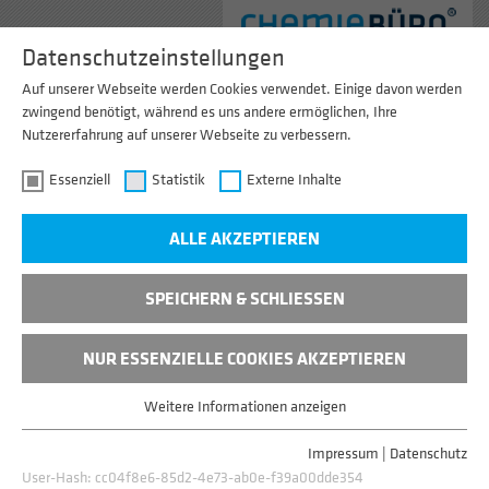
Menu
Datenschutzeinstellungen
Auf unserer Webseite werden Cookies verwendet. Einige davon werden
zwingend benötigt, während es uns andere ermöglichen, Ihre
Nutzererfahrung auf unserer Webseite zu verbessern.
Essenziell
Statistik
Externe Inhalte
ALLE AKZEPTIEREN
SPEICHERN & SCHLIESSEN
NUR ESSENZIELLE COOKIES AKZEPTIEREN
DOKUMENTENMANAGEMENT
Weitere Informationen anzeigen
Essenziell
Essenzielle Cookies werden für grundlegende Funktionen der
Impressum
|
Datenschutz
Webseite benötigt. Dadurch ist gewährleistet, dass die Webseite
RECHTSVERBINDLICHE DOKUMENTE
User-Hash:
cc04f8e6-85d2-4e73-ab0e-f39a00dde354