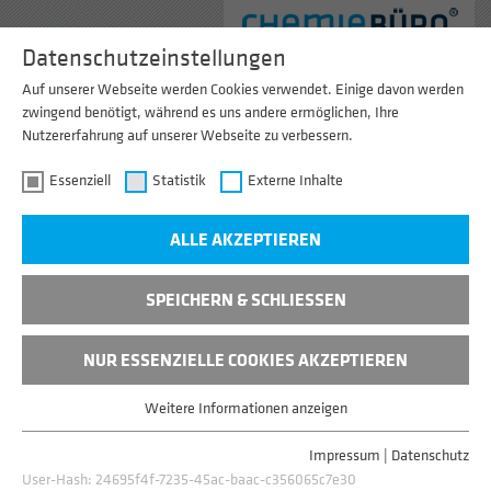
Menu
Datenschutzeinstellungen
Auf unserer Webseite werden Cookies verwendet. Einige davon werden
zwingend benötigt, während es uns andere ermöglichen, Ihre
Nutzererfahrung auf unserer Webseite zu verbessern.
Essenziell
Statistik
Externe Inhalte
ALLE AKZEPTIEREN
SPEICHERN & SCHLIESSEN
NUR ESSENZIELLE COOKIES AKZEPTIEREN
VERBÄNDE
Weitere Informationen anzeigen
Essenziell
Essenzielle Cookies werden für grundlegende Funktionen der
Impressum
|
Datenschutz
Webseite benötigt. Dadurch ist gewährleistet, dass die Webseite
UND HIER SIND WIR MITGLIED
User-Hash:
24695f4f-7235-45ac-baac-c356065c7e30