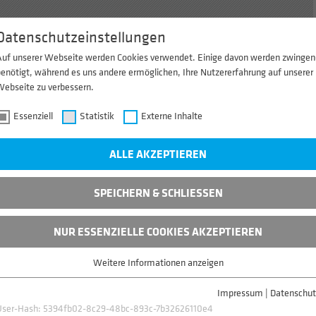
Datenschutzeinstellungen
EN
APPLIKATIONEN
AKADEMIE
|EN|
Auf unserer Webseite werden Cookies verwendet. Einige davon werden zwingen
enötigt, während es uns andere ermöglichen, Ihre Nutzererfahrung auf unserer
Webseite zu verbessern.
Essenziell
Statistik
Externe Inhalte
ALLE AKZEPTIEREN
SPEICHERN & SCHLIESSEN
NUR ESSENZIELLE COOKIES AKZEPTIEREN
INFO
Weitere Informationen anzeigen
Essenziell
Essenzielle Cookies werden für grundlegende Funktionen der Webseite
Impressum
|
Datenschut
benötigt. Dadurch ist gewährleistet, dass die Webseite einwandfrei
User-Hash:
5394fb02-8c29-48bc-893c-7b32626110e4