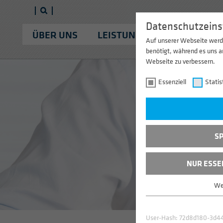
Datenschutzeins
ÜBER UNS
LEISTUNGEN
APPLIKAT
Auf unserer Webseite werd
benötigt, während es uns a
Webseite zu verbessern.
Essenziell
Statis
SP
NUR ESSE
UN
We
Essenziell
Essenzielle Cookies werd
benötigt. Dadurch ist gew
User-Hash:
72d8d180-3d44